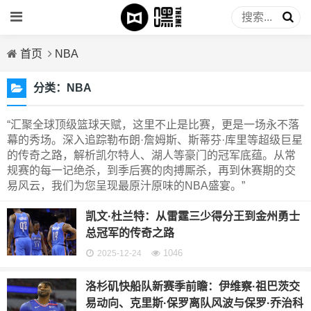
首页
NBA
分类：
NBA
“汇聚全球顶级篮球天赋，这里不止是比赛，更是一场永不落
幕的秀场。深入追踪勒布朗·詹姆斯、斯蒂芬·库里等超级巨星
的传奇之路，解析凯尔特人、湖人等豪门的冠军底蕴。从常
规赛的每一记绝杀，到季后赛的肉搏厮杀，再到休赛期的交
易风云，我们为您呈现最原汁原味的NBA盛宴。”
凯文·杜兰特：从雷霆三少得分王到金州勇士
总冠军的传奇之路
1046
2025-12-24
洛杉矶快船队新赛季前瞻：伊维察·祖巴茨交
易动向、克里斯·保罗离队风波与保罗·乔治科