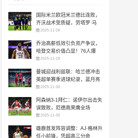
国际米兰欧冠米兰德比连败，
齐沃战术受质疑，劳塔罗·马
2025-11-28
乔治高薪低效引负资产争议，
哈登交易价值凸显！76人爆
2025-11-29
曼城迎战利兹联：哈兰德冲击
英超单赛季进球纪录，蓝月亮
2025-11-30
阿森纳3-1拜仁：诺伊尔出击失
误致败，厄德高荣膺全场
2025-11-30
雄鹿首发阵容调整：AJ·格林升
任小前锋，凭超高三分命