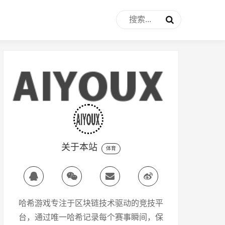
关于本站
体育
哈希游戏专注于区块链技术驱动的竞技平
台，通过唯一哈希记录每个赛事瞬间，保