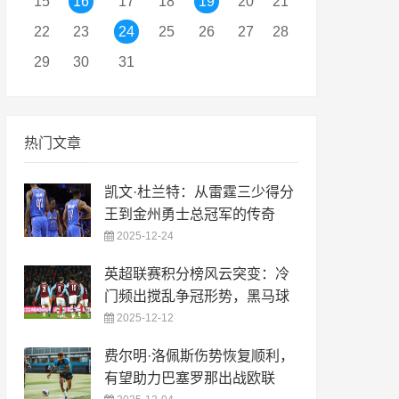
15
16
17
18
19
20
21
22
23
24
25
26
27
28
29
30
31
热门文章
凯文·杜兰特：从雷霆三少得分
王到金州勇士总冠军的传奇
2025-12-24
英超联赛积分榜风云突变：冷
门频出搅乱争冠形势，黑马球
2025-12-12
费尔明·洛佩斯伤势恢复顺利，
有望助力巴塞罗那出战欧联