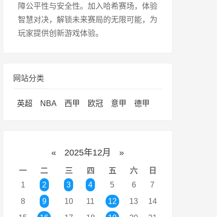
障公平性与安全性。加入哈希赛场，体验
智慧对决，解锁未来赛局的无限可能，为
玩家提供创新游戏体验。
网站分类
英超
NBA
西甲
欧冠
意甲
德甲
«
2025年12月
»
一
二
三
四
五
六
日
1
2
3
4
5
6
7
8
9
10
11
12
13
14