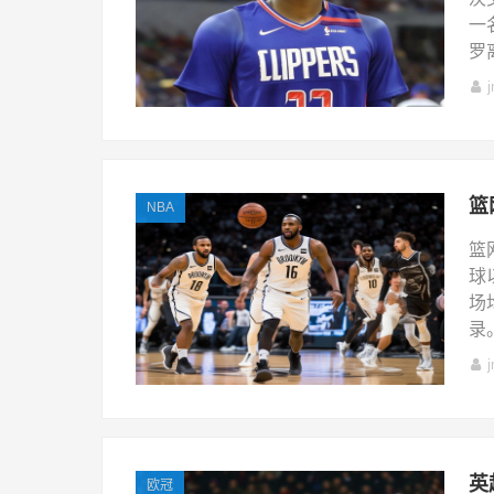
一
罗
NBA
篮
球
场
录
欧冠