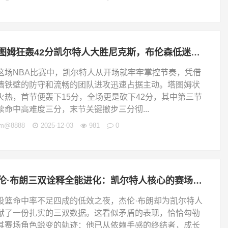
塔图姆狂轰42分凯尔特人大胜尼克斯，布伦森低迷NBA比赛陷得分荒
这场NBA比赛中，凯尔特人从开场就牢牢掌控节奏，凭借
墙铁壁的防守和流畅的团队进攻迅速占据主动。塔图姆状
火热，首节便轰下15分，全场更是砍下42分，其中第三节
续命中高难度三分，末节关键撤步三分彻...
jm@8888
2025-12-03
981
0
杰伦·布朗三双诠释全能进化：凯尔特人核心的赛场角色蜕变
投篮命中率不足四成的低效之夜，杰伦·布朗却为凯尔特人
献了一份扎实的三双数据。这看似矛盾的表现，恰恰勾勒
其赛场角色蜕变的轨迹：他已从依赖手感的终结者，成长