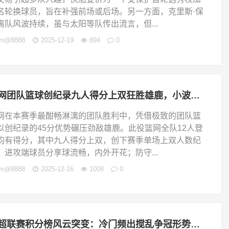
名轮换球员，旨在补强前场或后场。另一方面，克里斯·保
离队风波持续，虽与太阳等队传出流言，但...
jm@8888
2025-12-19
894
0
篮网团队篮球创纪录九人得分上双狂胜雄鹿，小波特得分纪录止步助攻取胜
网在本赛季最酣畅淋漓的团队胜利中，凭借极致的团队篮
以创纪录的45分优势碾压劲敌雄鹿。此役篮网全队12人登
均有得分，其中九人得分上双，创下赛季单场上双人数纪
。进攻端球员分享球流畅，内外开花；防守...
jm@8888
2025-12-16
1008
0
英超联赛积分榜风云突变：冷门频出搅乱争冠形势，黑马球队异军突起