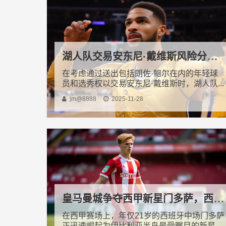
湖人队交易安东尼·戴维斯风险分析：朗佐·鲍尔与年轻球员的重要性
在考虑通过送出包括朗佐·鲍尔在内的年轻球
员和选秀权以交易安东尼·戴维斯时，湖人队...
jm@8888
2025-11-28
皇马曼城争夺西甲新星门多萨，西班牙中场或成今夏转会焦点
在西甲赛场上，年仅21岁的西班牙中场门多萨
正迅速崛起为伊比利亚半岛最受瞩目的新星...