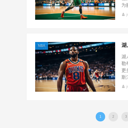
为
NBA
湖
勒
更
斯
1
2
3