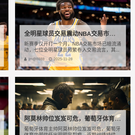
全明星球员交易震动NBA交易市场，MVP球员交易引发联盟格局洗牌与球队重建浪潮
新赛季仅开打一个月，NBA交易市场已暗流涌
动，七位全明星球员频繁卷入交易流言，其...
jm@8888
2025-11-28
阿莫林帅位岌岌可危，葡萄牙体育内部信任动摇更衣室矛盾升级，曼联冬窗引援计划揭示拉爵未来态度
葡萄牙体育主帅阿莫林帅位岌岌可危，葡萄牙
体育内部信任出现明显裂痕。近期战绩持续