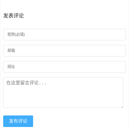
发表评论
发布评论