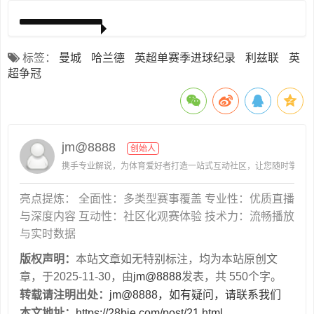
标签：
曼城
哈兰德
英超单赛季进球纪录
利兹联
英
超争冠
jm@8888
创始人
携手专业解说，为体育爱好者打造一站式互动社区，让您随时掌握赛
亮点提炼： 全面性：多类型赛事覆盖 专业性：优质直播
与深度内容 互动性：社区化观赛体验 技术力：流畅播放
与实时数据
版权声明：
本站文章如无特别标注，均为本站原创文
章，于2025-11-30，由
jm@8888
发表，共 550个字。
转载请注明出处：
jm@8888，如有疑问，请联系我们
本文地址：
https://28bie.com/post/21.html