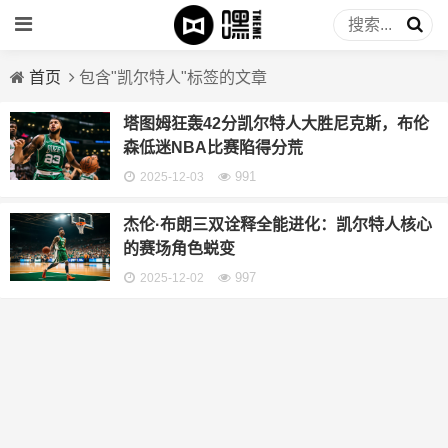
首页
包含"凯尔特人"标签的文章
塔图姆狂轰42分凯尔特人大胜尼克斯，布伦
森低迷NBA比赛陷得分荒
991
2025-12-03
杰伦·布朗三双诠释全能进化：凯尔特人核心
的赛场角色蜕变
997
2025-12-02